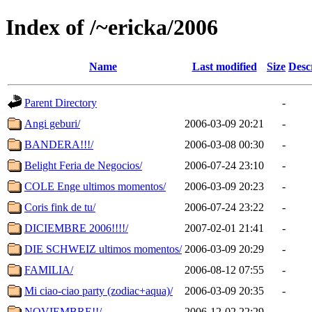
Index of /~ericka/2006
Name
Last modified
Size
Desc
Parent Directory
-
Angi geburi/
2006-03-09 20:21
-
BANDERA!!!/
2006-03-08 00:30
-
Belight Feria de Negocios/
2006-07-24 23:10
-
COLE Enge ultimos momentos/
2006-03-09 20:23
-
Coris fink de tu/
2006-07-24 23:22
-
DICIEMBRE 2006!!!!/
2007-02-01 21:41
-
DIE SCHWEIZ ultimos momentos/
2006-03-09 20:29
-
FAMILIA/
2006-08-12 07:55
-
Mi ciao-ciao party (zodiac+aqua)/
2006-03-09 20:35
-
NOVIEMBRE!!/
2006-12-02 22:29
-